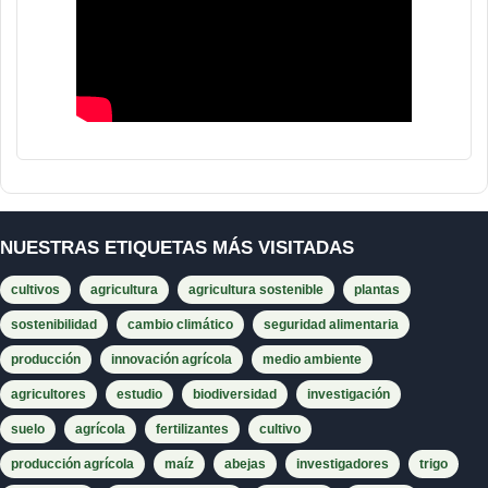
NUESTRAS ETIQUETAS MÁS VISITADAS
cultivos
agricultura
agricultura sostenible
plantas
sostenibilidad
cambio climático
seguridad alimentaria
producción
innovación agrícola
medio ambiente
agricultores
estudio
biodiversidad
investigación
suelo
agrícola
fertilizantes
cultivo
producción agrícola
maíz
abejas
investigadores
trigo