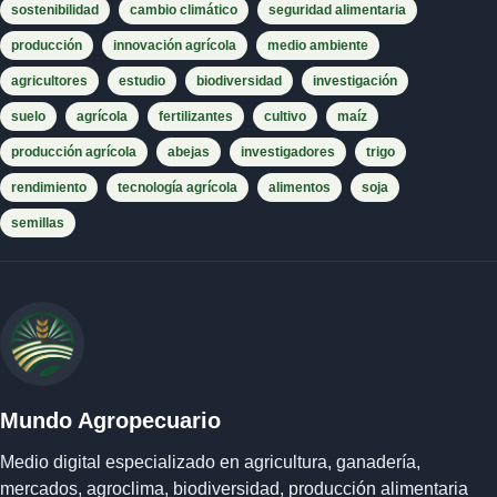
sostenibilidad
cambio climático
seguridad alimentaria
producción
innovación agrícola
medio ambiente
agricultores
estudio
biodiversidad
investigación
suelo
agrícola
fertilizantes
cultivo
maíz
producción agrícola
abejas
investigadores
trigo
rendimiento
tecnología agrícola
alimentos
soja
semillas
Mundo Agropecuario
Medio digital especializado en agricultura, ganadería,
mercados, agroclima, biodiversidad, producción alimentaria