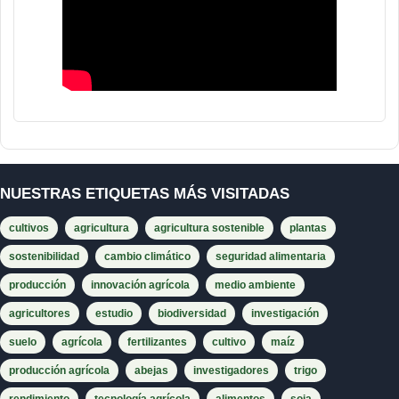
NUESTRAS ETIQUETAS MÁS VISITADAS
cultivos
agricultura
agricultura sostenible
plantas
sostenibilidad
cambio climático
seguridad alimentaria
producción
innovación agrícola
medio ambiente
agricultores
estudio
biodiversidad
investigación
suelo
agrícola
fertilizantes
cultivo
maíz
producción agrícola
abejas
investigadores
trigo