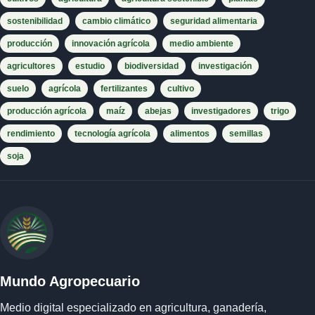
sostenibilidad
cambio climático
seguridad alimentaria
producción
innovación agrícola
medio ambiente
agricultores
estudio
biodiversidad
investigación
suelo
agrícola
fertilizantes
cultivo
producción agrícola
maíz
abejas
investigadores
trigo
rendimiento
tecnología agrícola
alimentos
semillas
soja
Mundo Agropecuario
Medio digital especializado en agricultura, ganadería,