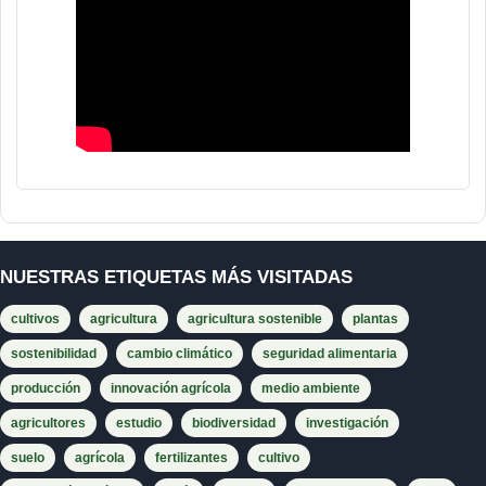
NUESTRAS ETIQUETAS MÁS VISITADAS
cultivos
agricultura
agricultura sostenible
plantas
sostenibilidad
cambio climático
seguridad alimentaria
producción
innovación agrícola
medio ambiente
agricultores
estudio
biodiversidad
investigación
suelo
agrícola
fertilizantes
cultivo