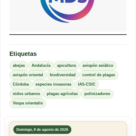
Etiquetas
abejas
Andalucía
apicultura
avispón asiático
avispón oriental
biodiversidad
control de plagas
Córdoba
especies invasoras
IAS-CSIC
nidos urbanos
plagas agrícolas
polinizadores
Vespa orientalis
Domingo, 9 de agosto de 2026