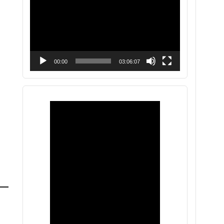
vídeo
00:00
03:06:07