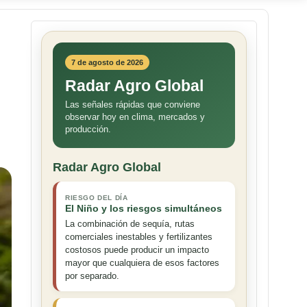
7 de agosto de 2026
Radar Agro Global
Las señales rápidas que conviene
observar hoy en clima, mercados y
producción.
Radar Agro Global
RIESGO DEL DÍA
El Niño y los riesgos simultáneos
La combinación de sequía, rutas
comerciales inestables y fertilizantes
costosos puede producir un impacto
mayor que cualquiera de esos factores
por separado.