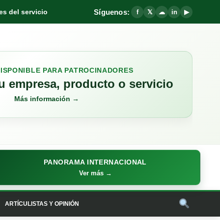
Síguenos:
s del servicio
f
𝕏
☁
in
▶
DISPONIBLE PARA PATROCINADORES
 empresa, producto o servicio
Más información →
PANORAMA INTERNACIONAL
Ver más →
ARTÍCULISTAS Y OPINIÓN