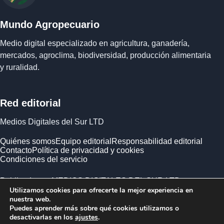
Mundo Agropecuario
Medio digital especializado en agricultura, ganadería,
mercados, agroclima, biodiversidad, producción alimentaria
y ruralidad.
Red editorial
Medios Digitales del Sur LTD
Quiénes somos
Equipo editorial
Responsabilidad editorial
Contacto
Política de privacidad y cookies
Condiciones del servicio
Publicado por MEDIOS DIGITALES DEL SUR LTD ·
Utilizamos cookies para ofrecerte la mejor experiencia en
Empresa registrada en Inglaterra y Gales.
nuestra web.
Puedes aprender más sobre qué cookies utilizamos o
desactivarlas en los
ajustes
.