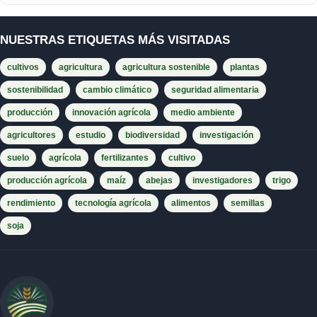
NUESTRAS ETIQUETAS MÁS VISITADAS
cultivos
agricultura
agricultura sostenible
plantas
sostenibilidad
cambio climático
seguridad alimentaria
producción
innovación agrícola
medio ambiente
agricultores
estudio
biodiversidad
investigación
suelo
agrícola
fertilizantes
cultivo
producción agrícola
maíz
abejas
investigadores
trigo
rendimiento
tecnología agrícola
alimentos
semillas
soja