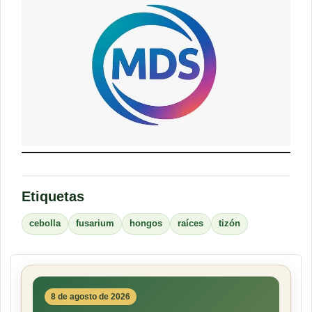
Etiquetas
cebolla
fusarium
hongos
raíces
tizón
8 de agosto de 2026