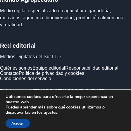
Medio digital especializado en agricultura, ganadería,
mercados, agroclima, biodiversidad, producción alimentaria
y ruralidad.
Red editorial
Medios Digitales del Sur LTD
Quiénes somos
Equipo editorial
Responsabilidad editorial
Contacto
Política de privacidad y cookies
Condiciones del servicio
Publicado por MEDIOS DIGITALES DEL SUR LTD ·
Utilizamos cookies para ofrecerte la mejor experiencia en
Empresa registrada en Inglaterra y Gales.
nuestra web.
Puedes aprender más sobre qué cookies utilizamos o
desactivarlas en los
ajustes
.
Aceptar
© 2026 Mundo Agropecuario