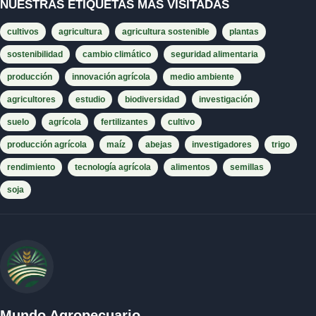
NUESTRAS ETIQUETAS MÁS VISITADAS
cultivos
agricultura
agricultura sostenible
plantas
sostenibilidad
cambio climático
seguridad alimentaria
producción
innovación agrícola
medio ambiente
agricultores
estudio
biodiversidad
investigación
suelo
agrícola
fertilizantes
cultivo
producción agrícola
maíz
abejas
investigadores
trigo
rendimiento
tecnología agrícola
alimentos
semillas
soja
Mundo Agropecuario