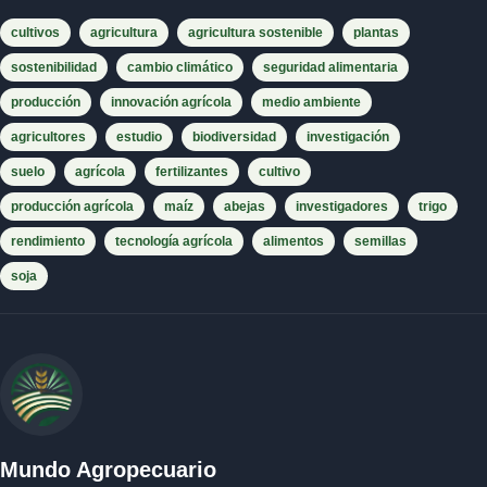
cultivos
agricultura
agricultura sostenible
plantas
sostenibilidad
cambio climático
seguridad alimentaria
producción
innovación agrícola
medio ambiente
agricultores
estudio
biodiversidad
investigación
suelo
agrícola
fertilizantes
cultivo
producción agrícola
maíz
abejas
investigadores
trigo
rendimiento
tecnología agrícola
alimentos
semillas
soja
Mundo Agropecuario