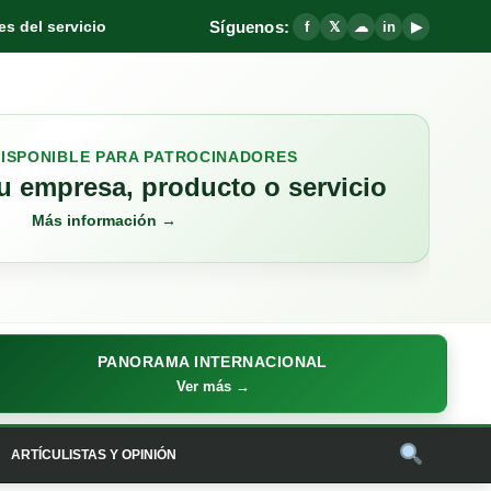
Síguenos:
s del servicio
f
𝕏
☁
in
▶
DISPONIBLE PARA PATROCINADORES
 empresa, producto o servicio
Más información →
PANORAMA INTERNACIONAL
Ver más →
ARTÍCULISTAS Y OPINIÓN