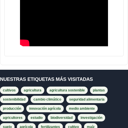
NUESTRAS ETIQUETAS MÁS VISITADAS
cultivos
agricultura
agricultura sostenible
plantas
sostenibilidad
cambio climático
seguridad alimentaria
producción
innovación agrícola
medio ambiente
agricultores
estudio
biodiversidad
investigación
suelo
agrícola
fertilizantes
cultivo
maíz