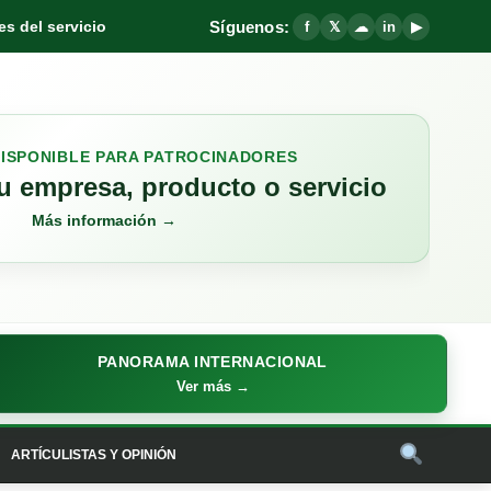
Síguenos:
s del servicio
f
𝕏
☁
in
▶
DISPONIBLE PARA PATROCINADORES
 empresa, producto o servicio
Más información →
PANORAMA INTERNACIONAL
Ver más →
ARTÍCULISTAS Y OPINIÓN