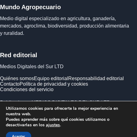
Mundo Agropecuario
Medio digital especializado en agricultura, ganadería,
mercados, agroclima, biodiversidad, producción alimentaria
y ruralidad.
Red editorial
Medios Digitales del Sur LTD
Quiénes somos
Equipo editorial
Responsabilidad editorial
Contacto
Política de privacidad y cookies
Condiciones del servicio
Publicado por MEDIOS DIGITALES DEL SUR LTD ·
Utilizamos cookies para ofrecerte la mejor experiencia en
Empresa registrada en Inglaterra y Gales.
nuestra web.
Puedes aprender más sobre qué cookies utilizamos o
desactivarlas en los
ajustes
.
Aceptar