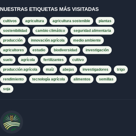
NUESTRAS ETIQUETAS MÁS VISITADAS
cultivos
agricultura
agricultura sostenible
plantas
sostenibilidad
cambio climático
seguridad alimentaria
producción
innovación agrícola
medio ambiente
agricultores
estudio
biodiversidad
investigación
suelo
agrícola
fertilizantes
cultivo
producción agrícola
maíz
abejas
investigadores
trigo
rendimiento
tecnología agrícola
alimentos
semillas
soja