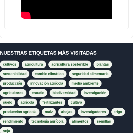
NUESTRAS ETIQUETAS MÁS VISITADAS
cultivos
agricultura
agricultura sostenible
plantas
sostenibilidad
cambio climático
seguridad alimentaria
producción
innovación agrícola
medio ambiente
agricultores
estudio
biodiversidad
investigación
suelo
agrícola
fertilizantes
cultivo
producción agrícola
maíz
abejas
investigadores
trigo
rendimiento
tecnología agrícola
alimentos
semillas
soja