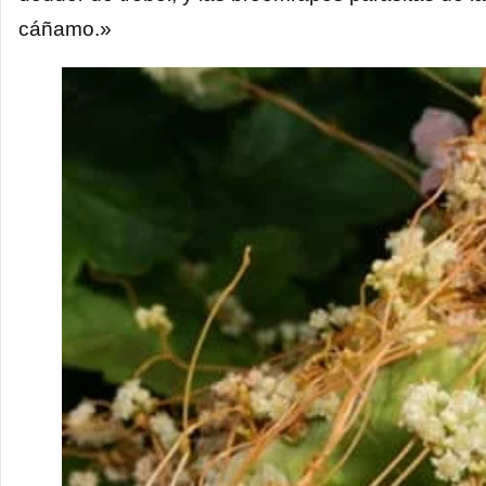
cáñamo.»