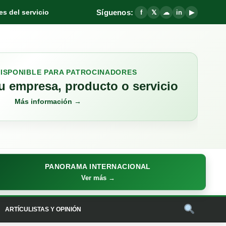
Síguenos:
s del servicio
f
𝕏
☁
in
▶
DISPONIBLE PARA PATROCINADORES
 empresa, producto o servicio
Más información →
PANORAMA INTERNACIONAL
Ver más →
ARTÍCULISTAS Y OPINIÓN