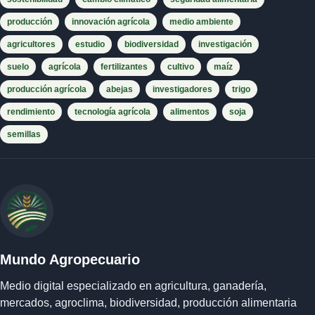
producción
innovación agrícola
medio ambiente
agricultores
estudio
biodiversidad
investigación
suelo
agrícola
fertilizantes
cultivo
maíz
producción agrícola
abejas
investigadores
trigo
rendimiento
tecnología agrícola
alimentos
soja
semillas
Mundo Agropecuario
Medio digital especializado en agricultura, ganadería,
mercados, agroclima, biodiversidad, producción alimentaria