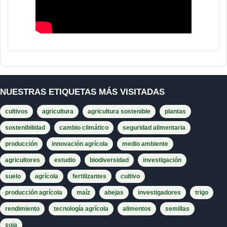
NUESTRAS ETIQUETAS MÁS VISITADAS
cultivos
agricultura
agricultura sostenible
plantas
sostenibilidad
cambio climático
seguridad alimentaria
producción
innovación agrícola
medio ambiente
agricultores
estudio
biodiversidad
investigación
suelo
agrícola
fertilizantes
cultivo
producción agrícola
maíz
abejas
investigadores
trigo
rendimiento
tecnología agrícola
alimentos
semillas
soja