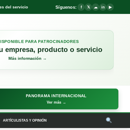
Síguenos:
s del servicio
f
𝕏
☁
in
▶
DISPONIBLE PARA PATROCINADORES
 empresa, producto o servicio
Más información →
PANORAMA INTERNACIONAL
Ver más →
ARTÍCULISTAS Y OPINIÓN