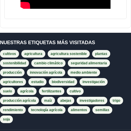
NUESTRAS ETIQUETAS MÁS VISITADAS
cultivos
agricultura
agricultura sostenible
plantas
sostenibilidad
cambio climático
seguridad alimentaria
producción
innovación agrícola
medio ambiente
agricultores
estudio
biodiversidad
investigación
suelo
agrícola
fertilizantes
cultivo
producción agrícola
maíz
abejas
investigadores
trigo
rendimiento
tecnología agrícola
alimentos
semillas
soja