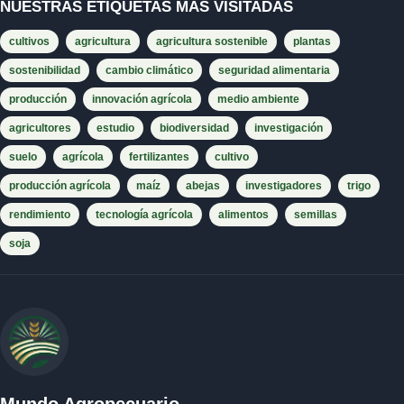
NUESTRAS ETIQUETAS MÁS VISITADAS
cultivos
agricultura
agricultura sostenible
plantas
sostenibilidad
cambio climático
seguridad alimentaria
producción
innovación agrícola
medio ambiente
agricultores
estudio
biodiversidad
investigación
suelo
agrícola
fertilizantes
cultivo
producción agrícola
maíz
abejas
investigadores
trigo
rendimiento
tecnología agrícola
alimentos
semillas
soja