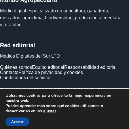
Mundo Agropecuario
Medio digital especializado en agricultura, ganadería,
mercados, agroclima, biodiversidad, producción alimentaria
y ruralidad.
Red editorial
Medios Digitales del Sur LTD
Quiénes somos
Equipo editorial
Responsabilidad editorial
Contacto
Política de privacidad y cookies
Condiciones del servicio
Publicado por MEDIOS DIGITALES DEL SUR LTD ·
Utilizamos cookies para ofrecerte la mejor experiencia en
Empresa registrada en Inglaterra y Gales.
nuestra web.
Puedes aprender más sobre qué cookies utilizamos o
desactivarlas en los
ajustes
.
Aceptar
© 2026 Mundo Agropecuario