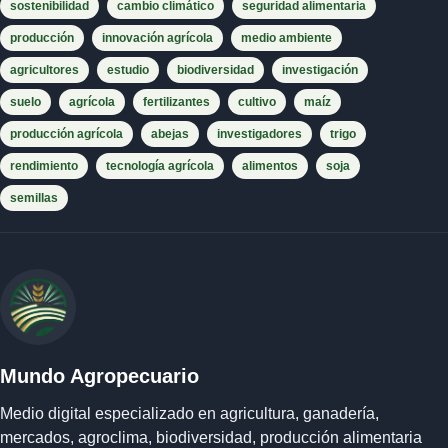
sostenibilidad
cambio climático
seguridad alimentaria
producción
innovación agrícola
medio ambiente
agricultores
estudio
biodiversidad
investigación
suelo
agrícola
fertilizantes
cultivo
maíz
producción agrícola
abejas
investigadores
trigo
rendimiento
tecnología agrícola
alimentos
soja
semillas
Mundo Agropecuario
Medio digital especializado en agricultura, ganadería,
mercados, agroclima, biodiversidad, producción alimentaria