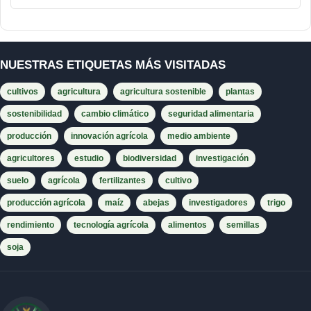
NUESTRAS ETIQUETAS MÁS VISITADAS
cultivos
agricultura
agricultura sostenible
plantas
sostenibilidad
cambio climático
seguridad alimentaria
producción
innovación agrícola
medio ambiente
agricultores
estudio
biodiversidad
investigación
suelo
agrícola
fertilizantes
cultivo
producción agrícola
maíz
abejas
investigadores
trigo
rendimiento
tecnología agrícola
alimentos
semillas
soja