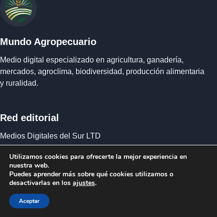
Mundo Agropecuario
Medio digital especializado en agricultura, ganadería,
mercados, agroclima, biodiversidad, producción alimentaria
y ruralidad.
Red editorial
Medios Digitales del Sur LTD
Quiénes somos
Equipo editorial
Responsabilidad editorial
Utilizamos cookies para ofrecerte la mejor experiencia en
Contacto
Política de privacidad y cookies
nuestra web.
Condiciones del servicio
Puedes aprender más sobre qué cookies utilizamos o
desactivarlas en los
ajustes
.
Publicado por MEDIOS DIGITALES DEL SUR LTD ·
Aceptar
Empresa registrada en Inglaterra y Gales.