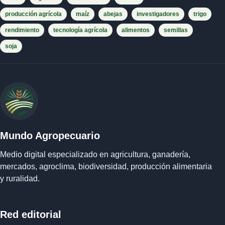
producción agrícola
maíz
abejas
investigadores
trigo
rendimiento
tecnología agrícola
alimentos
semillas
soja
Mundo Agropecuario
Medio digital especializado en agricultura, ganadería,
mercados, agroclima, biodiversidad, producción alimentaria
y ruralidad.
Red editorial