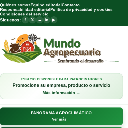
Quiénes somos
Equipo editorial
Contacto
Responsabilidad editorial
Política de privacidad y cookies
Condiciones del servicio
Síguenos:
f
𝕏
☁
in
▶
ESPACIO DISPONIBLE PARA PATROCINADORES
Promocione su empresa, producto o servicio
Más información →
PANORAMA AGROCLIMÁTICO
Ver más →