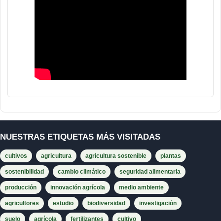
NUESTRAS ETIQUETAS MÁS VISITADAS
cultivos
agricultura
agricultura sostenible
plantas
sostenibilidad
cambio climático
seguridad alimentaria
producción
innovación agrícola
medio ambiente
agricultores
estudio
biodiversidad
investigación
suelo
agrícola
fertilizantes
cultivo