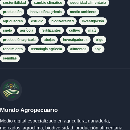
sostenibilidad
cambio climático
seguridad alimentaria
producción
innovación agrícola
medio ambiente
agricultores
estudio
biodiversidad
investigación
suelo
agrícola
fertilizantes
cultivo
maíz
producción agrícola
abejas
investigadores
trigo
rendimiento
tecnología agrícola
alimentos
soja
semillas
Mundo Agropecuario
Medio digital especializado en agricultura, ganadería,
mercados, agroclima, biodiversidad, producción alimentaria