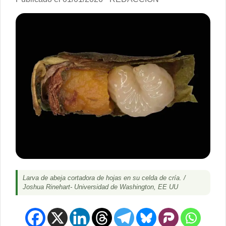
Larva de abeja cortadora de hojas en su celda de cría. /
Joshua Rinehart- Universidad de Washington, EE UU