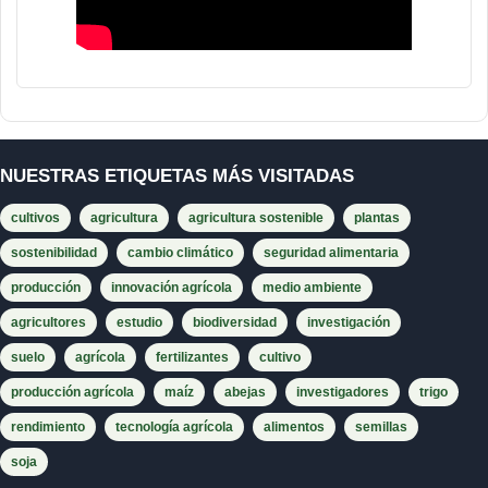
NUESTRAS ETIQUETAS MÁS VISITADAS
cultivos
agricultura
agricultura sostenible
plantas
sostenibilidad
cambio climático
seguridad alimentaria
producción
innovación agrícola
medio ambiente
agricultores
estudio
biodiversidad
investigación
suelo
agrícola
fertilizantes
cultivo
producción agrícola
maíz
abejas
investigadores
trigo
rendimiento
tecnología agrícola
alimentos
semillas
soja