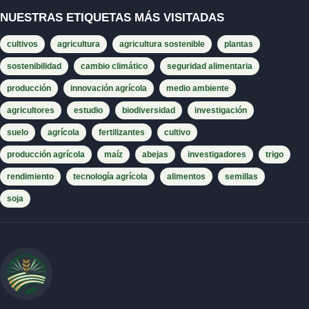
NUESTRAS ETIQUETAS MÁS VISITADAS
cultivos
agricultura
agricultura sostenible
plantas
sostenibilidad
cambio climático
seguridad alimentaria
producción
innovación agrícola
medio ambiente
agricultores
estudio
biodiversidad
investigación
suelo
agrícola
fertilizantes
cultivo
producción agrícola
maíz
abejas
investigadores
trigo
rendimiento
tecnología agrícola
alimentos
semillas
soja