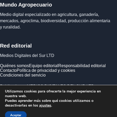
Mundo Agropecuario
Medio digital especializado en agricultura, ganadería,
mercados, agroclima, biodiversidad, producción alimentaria
y ruralidad.
Red editorial
Medios Digitales del Sur LTD
Quiénes somos
Equipo editorial
Responsabilidad editorial
Contacto
Política de privacidad y cookies
Condiciones del servicio
Publicado por MEDIOS DIGITALES DEL SUR LTD ·
Utilizamos cookies para ofrecerte la mejor experiencia en
Empresa registrada en Inglaterra y Gales.
nuestra web.
Puedes aprender más sobre qué cookies utilizamos o
desactivarlas en los
ajustes
.
Aceptar
© 2026 Mundo Agropecuario