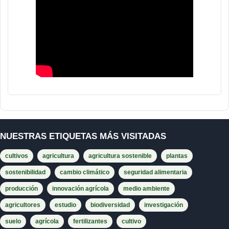
NUESTRAS ETIQUETAS MÁS VISITADAS
cultivos
agricultura
agricultura sostenible
plantas
sostenibilidad
cambio climático
seguridad alimentaria
producción
innovación agrícola
medio ambiente
agricultores
estudio
biodiversidad
investigación
suelo
agrícola
fertilizantes
cultivo