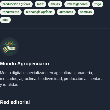
producción agrícola
maíz
abejas
investigadores
trigo
rendimiento
tecnología agrícola
alimentos
semillas
soja
Mundo Agropecuario
Medio digital especializado en agricultura, ganadería,
mercados, agroclima, biodiversidad, producción alimentaria
y ruralidad.
Red editorial