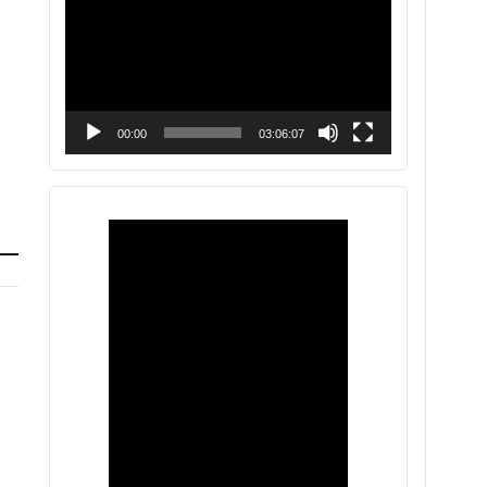
vídeo
00:00
03:06:07