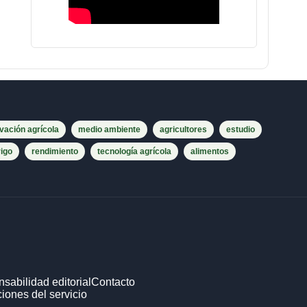
vación agrícola
medio ambiente
agricultores
estudio
rigo
rendimiento
tecnología agrícola
alimentos
sabilidad editorial
Contacto
iones del servicio