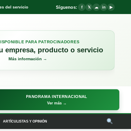
Síguenos:
s del servicio
f
𝕏
☁
in
▶
DISPONIBLE PARA PATROCINADORES
 empresa, producto o servicio
Más información →
PANORAMA INTERNACIONAL
Ver más →
ARTÍCULISTAS Y OPINIÓN