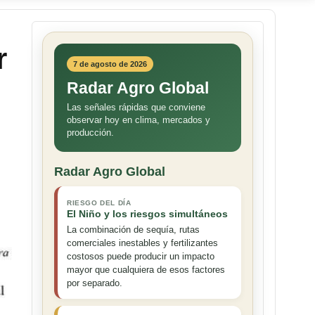
r
7 de agosto de 2026
Radar Agro Global
Las señales rápidas que conviene
observar hoy en clima, mercados y
producción.
Radar Agro Global
RIESGO DEL DÍA
El Niño y los riesgos simultáneos
La combinación de sequía, rutas
comerciales inestables y fertilizantes
costosos puede producir un impacto
mayor que cualquiera de esos factores
por separado.