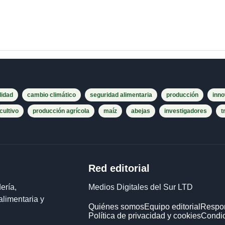
lidad
cambio climático
seguridad alimentaria
producción
inno
cultivo
producción agrícola
maíz
abejas
investigadores
t
Red editorial
ería,
Medios Digitales del Sur LTD
alimentaria y
Quiénes somos
Equipo editorial
Respon
Política de privacidad y cookies
Condic