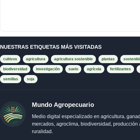
NUESTRAS ETIQUETAS MÁS VISITADAS
cultivos
agricultura
agricultura sostenible
plantas
sostenibi
biodiversidad
investigación
suelo
agrícola
fertilizantes
semillas
soja
Mundo Agropecuario
Medio digital especializado en agricultura, ganad
mercados, agroclima, biodiversidad, producción 
ruralidad.