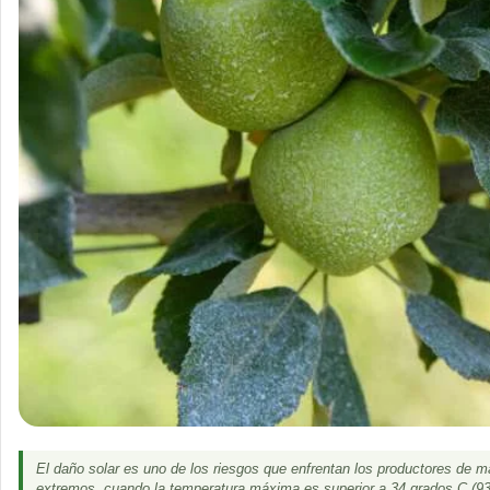
El daño solar es uno de los riesgos que enfrentan los productores de m
extremos, cuando la temperatura máxima es superior a 34 grados C (93