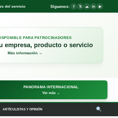
Síguenos:
s del servicio
f
𝕏
☁
in
▶
DISPONIBLE PARA PATROCINADORES
 empresa, producto o servicio
Más información →
PANORAMA INTERNACIONAL
Ver más →
ARTÍCULISTAS Y OPINIÓN