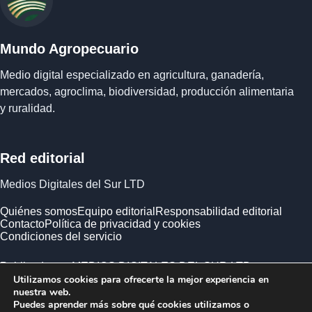
Mundo Agropecuario
Medio digital especializado en agricultura, ganadería,
mercados, agroclima, biodiversidad, producción alimentaria
y ruralidad.
Red editorial
Medios Digitales del Sur LTD
Quiénes somos
Equipo editorial
Responsabilidad editorial
Contacto
Política de privacidad y cookies
Condiciones del servicio
Publicado por MEDIOS DIGITALES DEL SUR LTD ·
Utilizamos cookies para ofrecerte la mejor experiencia en
Empresa registrada en Inglaterra y Gales.
nuestra web.
Puedes aprender más sobre qué cookies utilizamos o