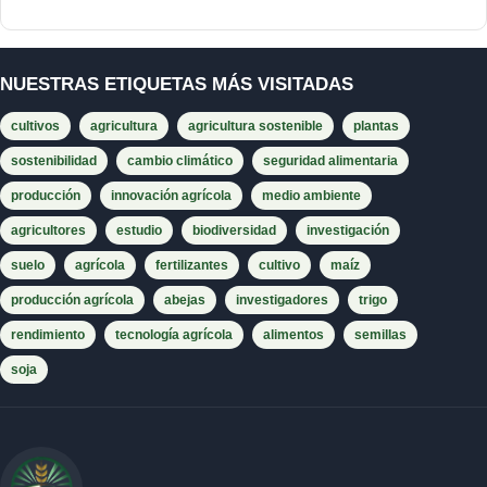
NUESTRAS ETIQUETAS MÁS VISITADAS
cultivos
agricultura
agricultura sostenible
plantas
sostenibilidad
cambio climático
seguridad alimentaria
producción
innovación agrícola
medio ambiente
agricultores
estudio
biodiversidad
investigación
suelo
agrícola
fertilizantes
cultivo
maíz
producción agrícola
abejas
investigadores
trigo
rendimiento
tecnología agrícola
alimentos
semillas
soja