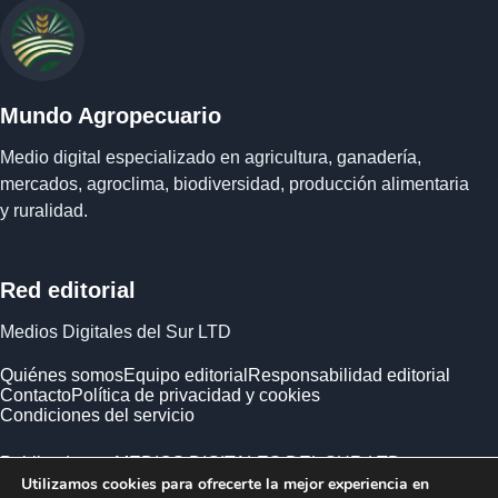
Mundo Agropecuario
Medio digital especializado en agricultura, ganadería,
mercados, agroclima, biodiversidad, producción alimentaria
y ruralidad.
Red editorial
Medios Digitales del Sur LTD
Quiénes somos
Equipo editorial
Responsabilidad editorial
Contacto
Política de privacidad y cookies
Condiciones del servicio
Publicado por MEDIOS DIGITALES DEL SUR LTD ·
Utilizamos cookies para ofrecerte la mejor experiencia en
Empresa registrada en Inglaterra y Gales.