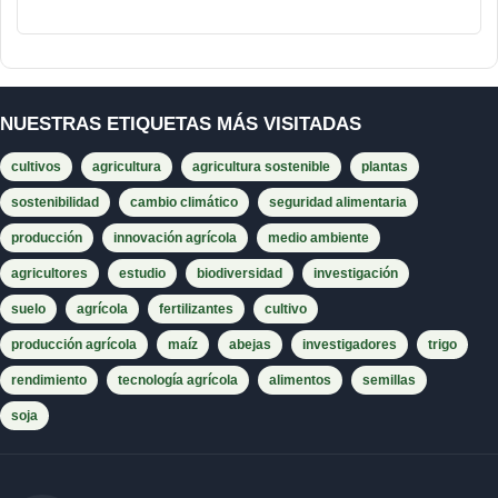
NUESTRAS ETIQUETAS MÁS VISITADAS
cultivos
agricultura
agricultura sostenible
plantas
sostenibilidad
cambio climático
seguridad alimentaria
producción
innovación agrícola
medio ambiente
agricultores
estudio
biodiversidad
investigación
suelo
agrícola
fertilizantes
cultivo
producción agrícola
maíz
abejas
investigadores
trigo
rendimiento
tecnología agrícola
alimentos
semillas
soja