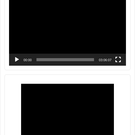
Reproductor
de
vídeo
00:00
03:06:07