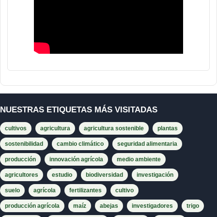
NUESTRAS ETIQUETAS MÁS VISITADAS
cultivos
agricultura
agricultura sostenible
plantas
sostenibilidad
cambio climático
seguridad alimentaria
producción
innovación agrícola
medio ambiente
agricultores
estudio
biodiversidad
investigación
suelo
agrícola
fertilizantes
cultivo
producción agrícola
maíz
abejas
investigadores
trigo