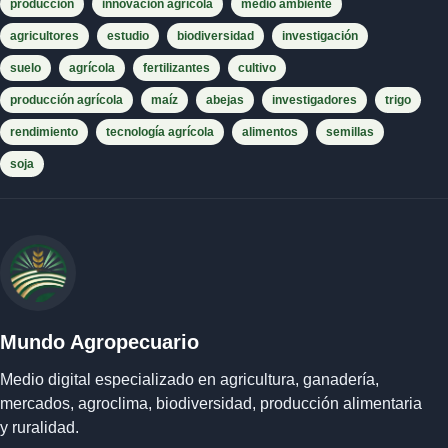
producción
innovación agrícola
medio ambiente
agricultores
estudio
biodiversidad
investigación
suelo
agrícola
fertilizantes
cultivo
producción agrícola
maíz
abejas
investigadores
trigo
rendimiento
tecnología agrícola
alimentos
semillas
soja
Mundo Agropecuario
Medio digital especializado en agricultura, ganadería,
mercados, agroclima, biodiversidad, producción alimentaria
y ruralidad.