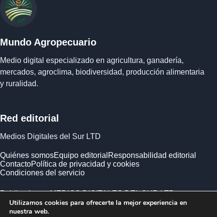
Mundo Agropecuario
Medio digital especializado en agricultura, ganadería,
mercados, agroclima, biodiversidad, producción alimentaria
y ruralidad.
Red editorial
Medios Digitales del Sur LTD
Quiénes somos
Equipo editorial
Responsabilidad editorial
Contacto
Política de privacidad y cookies
Condiciones del servicio
Publicado por MEDIOS DIGITALES DEL SUR LTD ·
Utilizamos cookies para ofrecerte la mejor experiencia en
Empresa registrada en Inglaterra y Gales.
nuestra web.