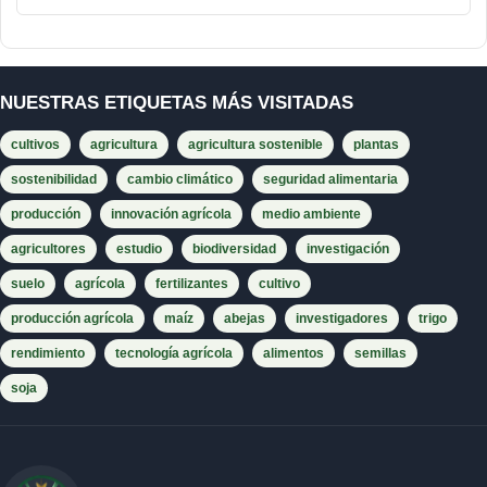
NUESTRAS ETIQUETAS MÁS VISITADAS
cultivos
agricultura
agricultura sostenible
plantas
sostenibilidad
cambio climático
seguridad alimentaria
producción
innovación agrícola
medio ambiente
agricultores
estudio
biodiversidad
investigación
suelo
agrícola
fertilizantes
cultivo
producción agrícola
maíz
abejas
investigadores
trigo
rendimiento
tecnología agrícola
alimentos
semillas
soja