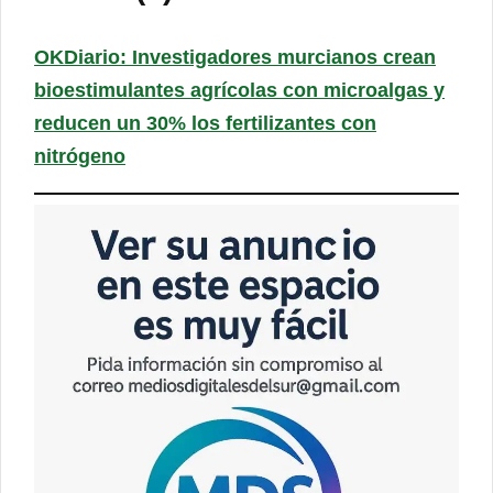
OKDiario: Investigadores murcianos crean
bioestimulantes agrícolas con microalgas y
reducen un 30% los fertilizantes con
nitrógeno