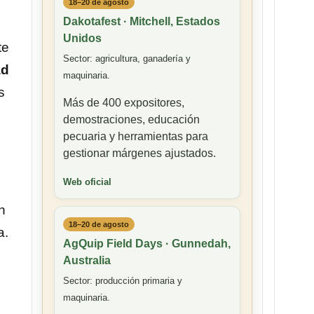
18–20 de agosto
Dakotafest · Mitchell, Estados
Unidos
te
Sector: agricultura, ganadería y
ad
maquinaria.
s
Más de 400 expositores,
demostraciones, educación
pecuaria y herramientas para
gestionar márgenes ajustados.
Web oficial
n
18–20 de agosto
a.
AgQuip Field Days · Gunnedah,
Australia
Sector: producción primaria y
maquinaria.