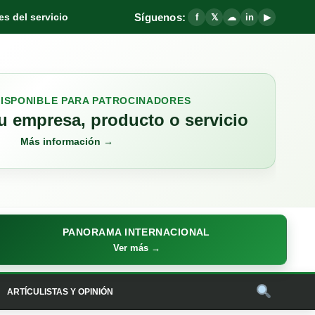
Síguenos:
s del servicio
f
𝕏
☁
in
▶
DISPONIBLE PARA PATROCINADORES
 empresa, producto o servicio
Más información →
PANORAMA INTERNACIONAL
Ver más →
ARTÍCULISTAS Y OPINIÓN