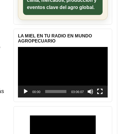
clima, mercados, producción y
eventos clave del agro global.
LA MIEL EN TU RADIO EN MUNDO
AGROPECUARIO
e
Reproductor
de
vídeo
ás
00:00
03:06:07