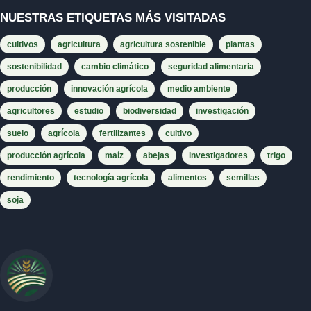
NUESTRAS ETIQUETAS MÁS VISITADAS
cultivos
agricultura
agricultura sostenible
plantas
sostenibilidad
cambio climático
seguridad alimentaria
producción
innovación agrícola
medio ambiente
agricultores
estudio
biodiversidad
investigación
suelo
agrícola
fertilizantes
cultivo
producción agrícola
maíz
abejas
investigadores
trigo
rendimiento
tecnología agrícola
alimentos
semillas
soja