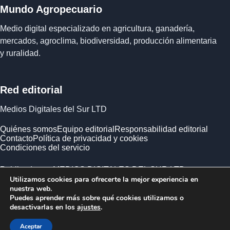
Mundo Agropecuario
Medio digital especializado en agricultura, ganadería,
mercados, agroclima, biodiversidad, producción alimentaria
y ruralidad.
Red editorial
Medios Digitales del Sur LTD
Quiénes somos
Equipo editorial
Responsabilidad editorial
Contacto
Política de privacidad y cookies
Condiciones del servicio
Publicado por MEDIOS DIGITALES DEL SUR LTD ·
Utilizamos cookies para ofrecerte la mejor experiencia en
Empresa registrada en Inglaterra y Gales.
nuestra web.
Puedes aprender más sobre qué cookies utilizamos o
desactivarlas en los
ajustes
.
Aceptar
© 2026 Mundo Agropecuario