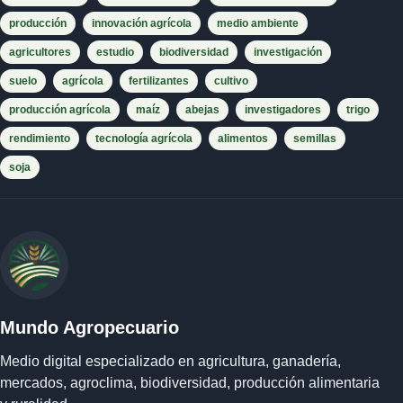
producción
innovación agrícola
medio ambiente
agricultores
estudio
biodiversidad
investigación
suelo
agrícola
fertilizantes
cultivo
producción agrícola
maíz
abejas
investigadores
trigo
rendimiento
tecnología agrícola
alimentos
semillas
soja
Mundo Agropecuario
Medio digital especializado en agricultura, ganadería,
mercados, agroclima, biodiversidad, producción alimentaria