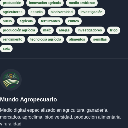
producción
innovación agrícola
medio ambiente
agricultores
estudio
biodiversidad
investigación
suelo
agrícola
fertilizantes
cultivo
producción agrícola
maíz
abejas
investigadores
trigo
rendimiento
tecnología agrícola
alimentos
semillas
soja
Mundo Agropecuario
Medio digital especializado en agricultura, ganadería,
mercados, agroclima, biodiversidad, producción alimentaria
y ruralidad.