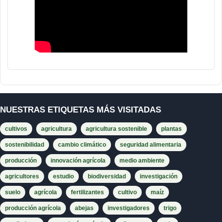
NUESTRAS ETIQUETAS MÁS VISITADAS
cultivos
agricultura
agricultura sostenible
plantas
sostenibilidad
cambio climático
seguridad alimentaria
producción
innovación agrícola
medio ambiente
agricultores
estudio
biodiversidad
investigación
suelo
agrícola
fertilizantes
cultivo
maíz
producción agrícola
abejas
investigadores
trigo