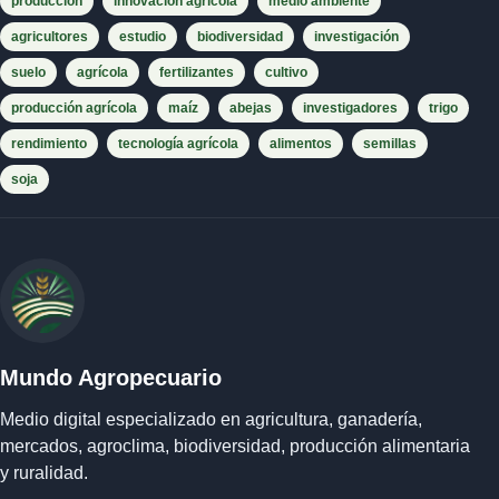
producción
innovación agrícola
medio ambiente
agricultores
estudio
biodiversidad
investigación
suelo
agrícola
fertilizantes
cultivo
producción agrícola
maíz
abejas
investigadores
trigo
rendimiento
tecnología agrícola
alimentos
semillas
soja
Mundo Agropecuario
Medio digital especializado en agricultura, ganadería,
mercados, agroclima, biodiversidad, producción alimentaria
y ruralidad.