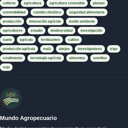
cultivos
agricultura
agricultura sostenible
plantas
sostenibilidad
cambio climático
seguridad alimentaria
producción
innovación agrícola
medio ambiente
agricultores
estudio
biodiversidad
investigación
suelo
agrícola
fertilizantes
cultivo
producción agrícola
maíz
abejas
investigadores
trigo
rendimiento
tecnología agrícola
alimentos
semillas
soja
Mundo Agropecuario