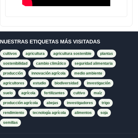
NUESTRAS ETIQUETAS MÁS VISITADAS
cultivos
agricultura
agricultura sostenible
plantas
sostenibilidad
cambio climático
seguridad alimentaria
producción
innovación agrícola
medio ambiente
agricultores
estudio
biodiversidad
investigación
suelo
agrícola
fertilizantes
cultivo
maíz
producción agrícola
abejas
investigadores
trigo
rendimiento
tecnología agrícola
alimentos
soja
semillas