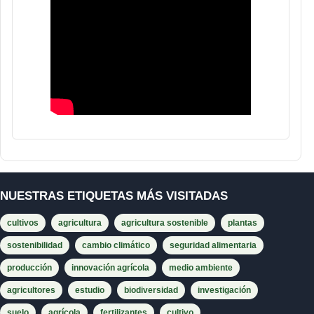
NUESTRAS ETIQUETAS MÁS VISITADAS
cultivos
agricultura
agricultura sostenible
plantas
sostenibilidad
cambio climático
seguridad alimentaria
producción
innovación agrícola
medio ambiente
agricultores
estudio
biodiversidad
investigación
suelo
agrícola
fertilizantes
cultivo