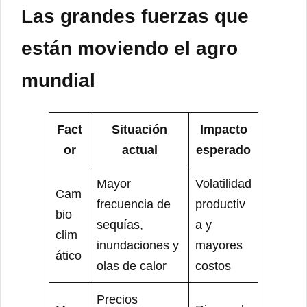
Las grandes fuerzas que
están moviendo el agro
mundial
Fact
Situación
Impacto
or
actual
esperado
Mayor
Volatilidad
Cam
frecuencia de
productiv
bio
sequías,
a y
clim
inundaciones y
mayores
ático
olas de calor
costos
Precios