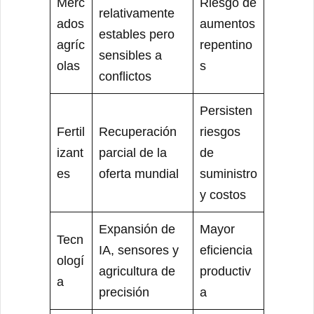
Merc
Riesgo de
relativamente
ados
aumentos
estables pero
agríc
repentino
sensibles a
olas
s
conflictos
Persisten
Fertil
Recuperación
riesgos
izant
parcial de la
de
es
oferta mundial
suministro
y costos
Expansión de
Mayor
Tecn
IA, sensores y
eficiencia
ologí
agricultura de
productiv
a
precisión
a