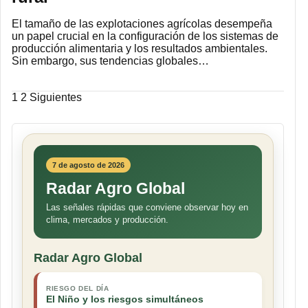
El tamaño de las explotaciones agrícolas desempeña
un papel crucial en la configuración de los sistemas de
producción alimentaria y los resultados ambientales.
Sin embargo, sus tendencias globales…
Paginación
1
2
Siguientes
de
entradas
7 de agosto de 2026
Radar Agro Global
Las señales rápidas que conviene observar hoy en
clima, mercados y producción.
Radar Agro Global
RIESGO DEL DÍA
El Niño y los riesgos simultáneos