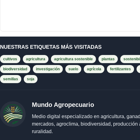
NUESTRAS ETIQUETAS MÁS VISITADAS
cultivos
agricultura
agricultura sostenible
plantas
sostenibi
biodiversidad
investigación
suelo
agrícola
fertilizantes
semillas
soja
Mundo Agropecuario
Medio digital especializado en agricultura, ganad
mercados, agroclima, biodiversidad, producción 
ruralidad.