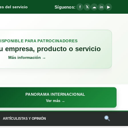
Síguenos:
s del servicio
f
𝕏
☁
in
▶
DISPONIBLE PARA PATROCINADORES
 empresa, producto o servicio
Más información →
PANORAMA INTERNACIONAL
Ver más →
ARTÍCULISTAS Y OPINIÓN