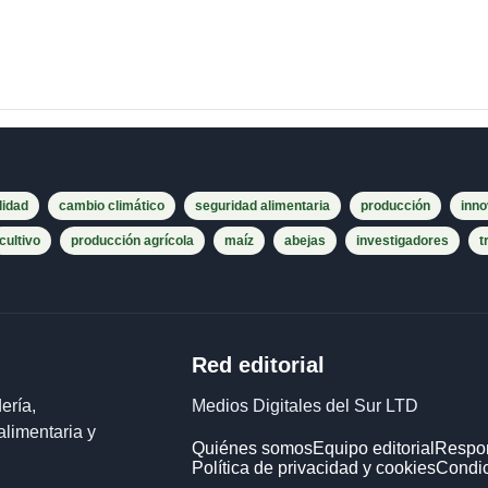
lidad
cambio climático
seguridad alimentaria
producción
inno
cultivo
producción agrícola
maíz
abejas
investigadores
t
Red editorial
ería,
Medios Digitales del Sur LTD
alimentaria y
Quiénes somos
Equipo editorial
Respon
Política de privacidad y cookies
Condic