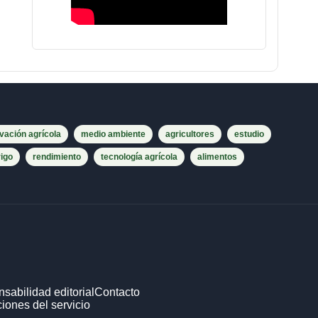
vación agrícola
medio ambiente
agricultores
estudio
rigo
rendimiento
tecnología agrícola
alimentos
sabilidad editorial
Contacto
iones del servicio