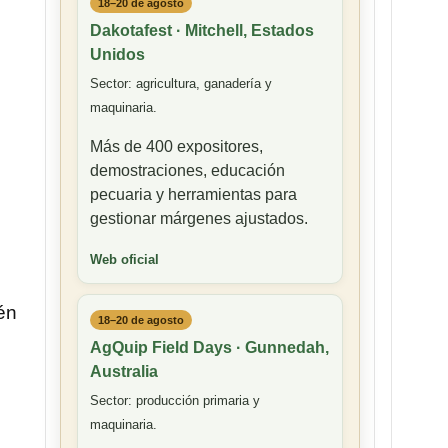
18–20 de agosto
Dakotafest · Mitchell, Estados
Unidos
Sector: agricultura, ganadería y
maquinaria.
Más de 400 expositores,
demostraciones, educación
pecuaria y herramientas para
gestionar márgenes ajustados.
Web oficial
én
18–20 de agosto
AgQuip Field Days · Gunnedah,
Australia
Sector: producción primaria y
maquinaria.