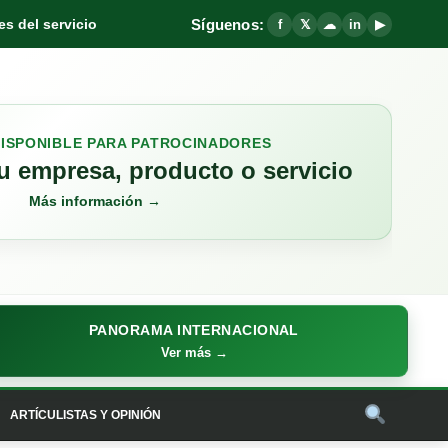
Síguenos:
s del servicio
f
𝕏
☁
in
▶
DISPONIBLE PARA PATROCINADORES
 empresa, producto o servicio
Más información →
PANORAMA INTERNACIONAL
Ver más →
ARTÍCULISTAS Y OPINIÓN