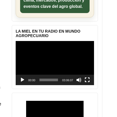
clima, mercados, producción y
eventos clave del agro global.
LA MIEL EN TU RADIO EN MUNDO
AGROPECUARIO
Reproductor
de
vídeo
00:00
03:06:07
n
e