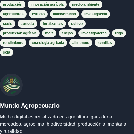
producción
innovación agrícola
medio ambiente
agricultores
estudio
biodiversidad
investigación
suelo
agrícola
fertilizantes
cultivo
producción agrícola
maíz
abejas
investigadores
trigo
rendimiento
tecnología agrícola
alimentos
semillas
soja
Mundo Agropecuario
Medio digital especializado en agricultura, ganadería,
mercados, agroclima, biodiversidad, producción alimentaria
y ruralidad.