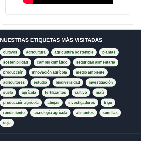
NUESTRAS ETIQUETAS MÁS VISITADAS
cultivos
agricultura
agricultura sostenible
plantas
sostenibilidad
cambio climático
seguridad alimentaria
producción
innovación agrícola
medio ambiente
agricultores
estudio
biodiversidad
investigación
suelo
agrícola
fertilizantes
cultivo
maíz
producción agrícola
abejas
investigadores
trigo
rendimiento
tecnología agrícola
alimentos
semillas
soja