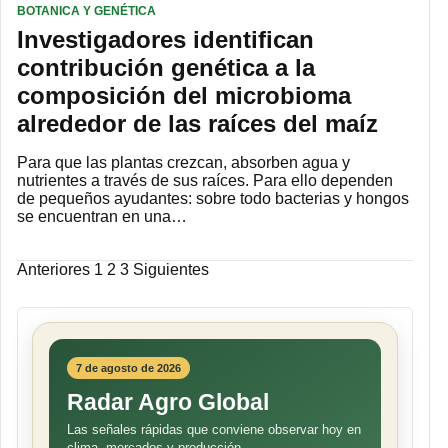
BOTANICA Y GENÉTICA
Investigadores identifican
contribución genética a la
composición del microbioma
alrededor de las raíces del maíz
Para que las plantas crezcan, absorben agua y
nutrientes a través de sus raíces. Para ello dependen
de pequeños ayudantes: sobre todo bacterias y hongos
se encuentran en una…
Paginación
Anteriores
1
2
3
Siguientes
de
entradas
7 de agosto de 2026
Radar Agro Global
Las señales rápidas que conviene observar hoy en
clima, mercados y producción.